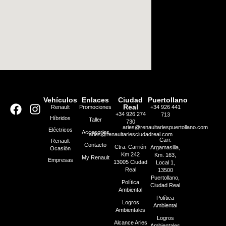
Vehículos
Enlaces
Ciudad
Puertollano
Real
Renault
Promociones
+34 926 441
+34 926 274
713
Híbridos
Taller
730
aries@renaultariespuertollano.com
Eléctricos
Accesorios
aries@renaultariesciudadreal.com
Carr.
Renault
Contacto
Ctra. Carrión
Argamasilla,
Ocasión
Km 242
Km. 163,
My Renault
Empresas
13005 Ciudad
Local 1,
Real
13500
Puertollano,
Política
Ciudad Real
Ambiental
Política
Logros
Ambiental
Ambientales
Logros
Alcance Aries
Ambientales