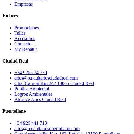
Empresas
Enlaces
Promociones
Taller
Accesorios
Contacto
My Renault
Ciudad Real
+34 926 274 730
aries@renaultariesciudadreal.com
Ctra. Carrión Km 242 13005 Ciudad Real
Política Ambiental
Logros Ambientales
Alcance Aries Ciudad Real
Puertollano
+34 926 441 713
aries@renaultariespuertollano.com
Carr. Argamasilla, Km. 163, Local 1, 13500 Puertollano,