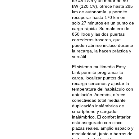
de 45 kWh y un motor de 90
kW (120 CV), ofrece hasta 285
km de autonomía, y permite
recuperar hasta 170 km en
solo 27 minutos en un punto de
carga rápida. Su maletero de
850 litros y las dos puertas
correderas traseras, que
pueden abrirse incluso durante
la recarga, la hacen práctica y
versátil.
El sistema multimedia Easy
Link permite programar la
carga, localizar puntos de
recarga cercanos y ajustar la
temperatura del habitáculo con
antelación. Además, ofrece
conectividad total mediante
duplicación inalámbrica de
smartphone y cargador
inalámbrico. El confort interior
está asegurado con cinco
plazas reales, amplio espacio y
modularidad, junto a barras de