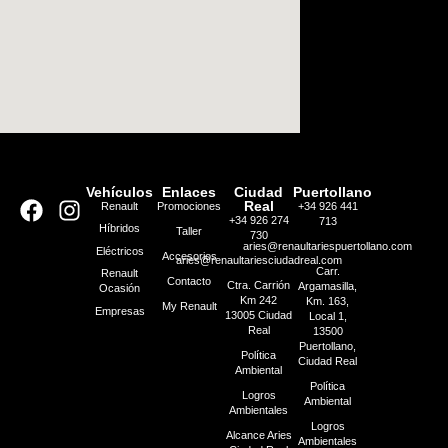
Vehículos
Enlaces
Ciudad
Puertollano
Real
Renault
Promociones
+34 926 441
+34 926 274
713
Híbridos
Taller
730
aries@renaultariespuertollano.com
Eléctricos
Accesorios
aries@renaultariesciudadreal.com
Carr.
Renault
Contacto
Ctra. Carrión
Argamasilla,
Ocasión
Km 242
Km. 163,
My Renault
Empresas
13005 Ciudad
Local 1,
Real
13500
Puertollano,
Política
Ciudad Real
Ambiental
Política
Logros
Ambiental
Ambientales
Logros
Alcance Aries
Ambientales