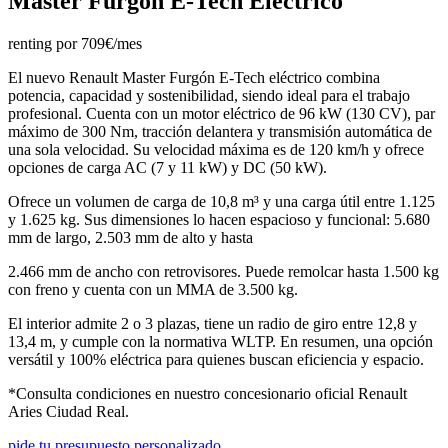
Master Furgon E-Tech Electrico
renting por 709€/mes
El nuevo Renault Master Furgón E-Tech eléctrico combina
potencia, capacidad y sostenibilidad, siendo ideal para el trabajo
profesional. Cuenta con un motor eléctrico de 96 kW (130 CV), par
máximo de 300 Nm, tracción delantera y transmisión automática de
una sola velocidad. Su velocidad máxima es de 120 km/h y ofrece
opciones de carga AC (7 y 11 kW) y DC (50 kW).
Ofrece un volumen de carga de 10,8 m³ y una carga útil entre 1.125
y 1.625 kg. Sus dimensiones lo hacen espacioso y funcional: 5.680
mm de largo, 2.503 mm de alto y hasta
2.466 mm de ancho con retrovisores. Puede remolcar hasta 1.500 kg
con freno y cuenta con un MMA de 3.500 kg.
El interior admite 2 o 3 plazas, tiene un radio de giro entre 12,8 y
13,4 m, y cumple con la normativa WLTP. En resumen, una opción
versátil y 100% eléctrica para quienes buscan eficiencia y espacio.
*Consulta condiciones en nuestro concesionario oficial Renault
Aries Ciudad Real.
pide tu presupuesto personalizado