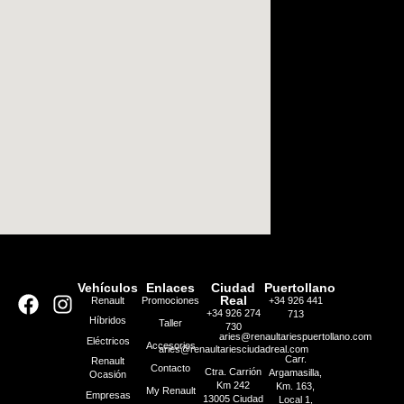
Vehículos
Enlaces
Ciudad
Puertollano
Real
Renault
Promociones
+34 926 441
+34 926 274
713
Híbridos
Taller
730
aries@renaultariespuertollano.com
Eléctricos
Accesorios
aries@renaultariesciudadreal.com
Carr.
Renault
Contacto
Ctra. Carrión
Argamasilla,
Ocasión
Km 242
Km. 163,
My Renault
Empresas
13005 Ciudad
Local 1,