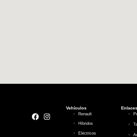
Vehículos
Enlace
Renault
P
Híbridos
Ta
Eléctricos
A