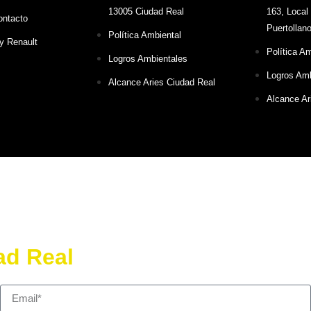
13005 Ciudad Real
163, Local
ontacto
Puertollan
Política Ambiental
y Renault
Política A
Logros Ambientales
Logros Amb
Alcance Aries Ciudad Real
Alcance Ar
dad Real