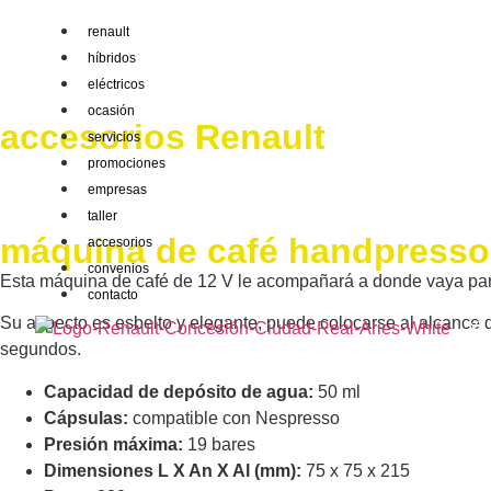
renault
híbridos
eléctricos
ocasión
accesorios Renault
servicios
promociones
empresas
taller
máquina de café handpresso
accesorios
convenios
Esta máquina de café de 12 V le acompañará a donde vaya para
contacto
Su aspecto es esbelto y elegante, puede colocarse al alcance de
X
segundos.
Capacidad de depósito de agua:
50 ml
Cápsulas:
compatible con Nespresso
Presión máxima:
19 bares
Dimensiones L X An X Al (mm):
75 x 75 x 215