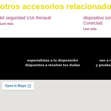
otros accesorios relacionad
kit seguridad V16 Renault
dispositivo l
Conectad
Leer más
Leer más
especialistas a tu disposición
ven a 
dispuestos a resolver tus dudas
y prueba