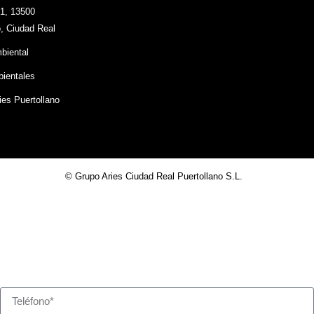
 1, 13500
o, Ciudad Real
mbiental
ientales
ies Puertollano
© Grupo Aries Ciudad Real Puertollano S.L.