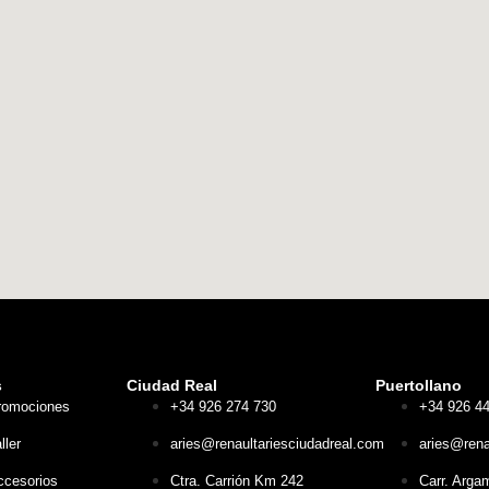
s
Ciudad Real
Puertollano
romociones
+34 926 274 730
+34 926 4
ller
aries@renaultariesciudadreal.com
aries@rena
ccesorios
Ctra. Carrión Km 242
Carr. Arga