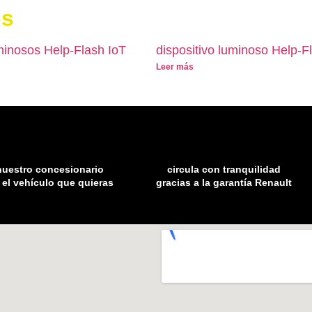
os
uminosos Help-Flash IoT
dispositivo luminoso Help-F
Leer más
nuestro concesionario
circula con tranquilidad
 el vehículo que quieras
gracias a la garantía Renault