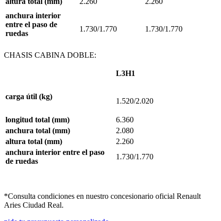
altura
total
(mm)
2.260
2.260
anchura
interior
entre
el
paso
de
1.730/1.770
1.730/1.770
ruedas
CHASIS CABINA DOBLE:
L3H1
carga
útil
(kg)
1.520/2.020
longitud
total
(mm)
6.360
anchura
total
(mm)
2.080
altura
total
(mm)
2.260
anchura
interior
entre
el
paso
1.730/1.770
de
ruedas
*Consulta condiciones en nuestro concesionario oficial Renault
Aries Ciudad Real.