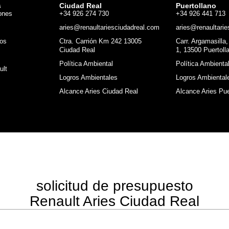
s
Ciudad Real
Puertollano
ones
+34 926 274 730
+34 926 441 713
aries@renaultariesciudadreal.com
aries@renaultarie
os
Ctra. Carrión Km 242 13005
Carr. Argamasilla
Ciudad Real
1, 13500 Puertoll
Política Ambiental
Política Ambienta
ult
Logros Ambientales
Logros Ambiental
Alcance Aries Ciudad Real
Alcance Aries Pue
solicitud de presupuesto
Renault Aries Ciudad Real