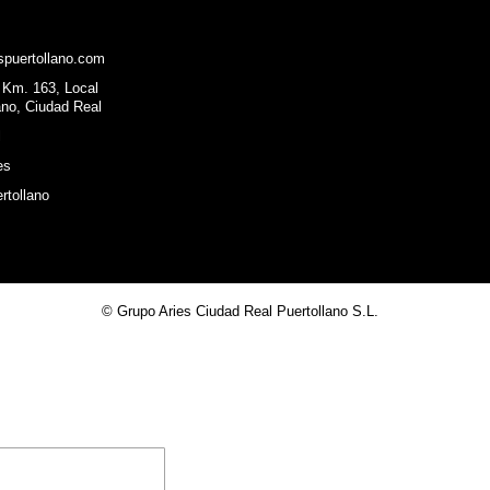
spuertollano.com
, Km. 163, Local
ano, Ciudad Real
l
es
rtollano
© Grupo Aries Ciudad Real Puertollano S.L.