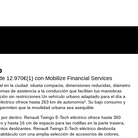
o
de 12.970€(1) con Mobilize Financial Services
eal en la ciudad: silueta compacta, dimensiones reducidas, diámetro
temas de asistencia a la conducción que facilitan tus maniobras
ción sin restricciones.Un vehículo urbano adaptado para el día a
eléctrico ofrece hasta 263 km de autonomía³. Su bajo consumo y
permiten que la movilidad urbana sea asequible.
por dentro: Renault Twingo E-Tech eléctrico ofrece hasta 360
o y hasta 16 cm de espacio para las rodillas en la parte trasera,
entos deslizantes. Renault Twingo E-Tech eléctrico desborda
habitáculo con una amplia selección de accesorios de colores,