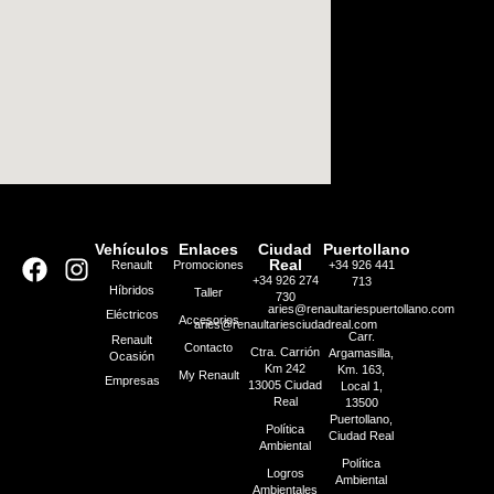
Vehículos
Enlaces
Ciudad
Puertollano
Real
Renault
Promociones
+34 926 441
+34 926 274
713
Híbridos
Taller
730
aries@renaultariespuertollano.com
Eléctricos
Accesorios
aries@renaultariesciudadreal.com
Carr.
Renault
Contacto
Ctra. Carrión
Argamasilla,
Ocasión
Km 242
Km. 163,
My Renault
Empresas
13005 Ciudad
Local 1,
Real
13500
Puertollano,
Política
Ciudad Real
Ambiental
Política
Logros
Ambiental
Ambientales