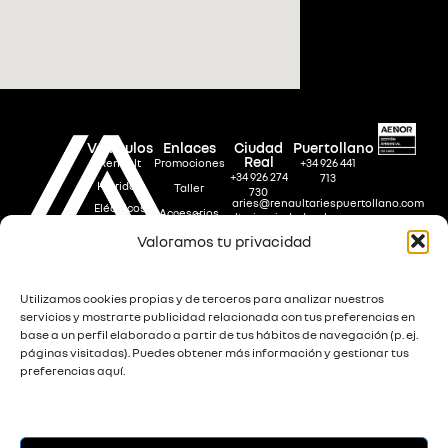
Vehículos
Enlaces
Ciudad
Puertollano
Real
Renault
Promociones
+34 926 441
+34 926 274
713
Híbridos
Taller
730
aries@renaultariespuertollano.com
Eléctricos
Accesorios
aries@renaultariesciudadreal.com
Carr.
Renault
Contacto
Valoramos tu privacidad
Ctra. Carrión
Argamasilla,
Ocasión
Km 242 13005
Km. 163,
My Renault
Empresas
Ciudad Real
Local 1, 13500
Puertollano,
Política
Utilizamos cookies propias y de terceros para analizar nuestros
Ciudad Real
Ambiental
servicios y mostrarte publicidad relacionada con tus preferencias en
Política
base a un perfil elaborado a partir de tus hábitos de navegación (p. ej.
Logros
Ambiental
páginas visitadas). Puedes obtener más información y gestionar tus
Ambientales
Logros
preferencias aquí.
Alcance
Ambientales
Aries Ciudad
Real
Alcance
Aries
Puertollano