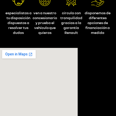
especialistas a
ven a nuestro
circula con
disponemos de
tu disposición
concesionario
tranquilidad
diferentes
dispuestos a
y prueba el
gracias a la
opciones de
resolver tus
vehículo que
garantía
financiación a
dudas
quieras
Renault
medida